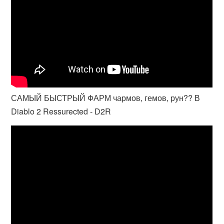
САМЫЙ БЫСТРЫЙ ФАРМ чармов, гемов, рун?? В
Diablo 2 Ressurected - D2R