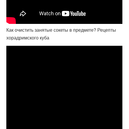
Как очистить занятые сокеты в предмете? Рецепты
хорадримского куба