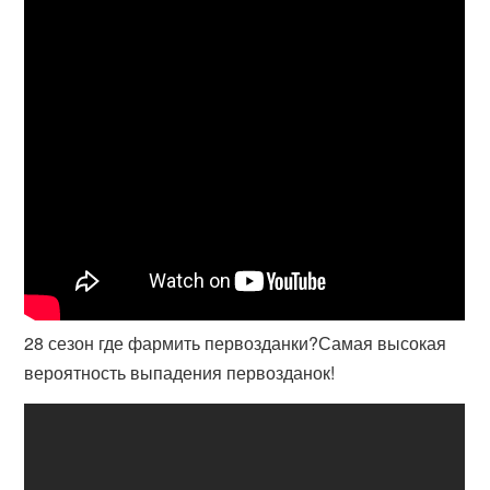
28 сезон где фармить первозданки?Самая высокая
вероятность выпадения первозданок!