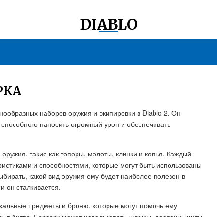
DIABLO
РКА
нообразных наборов оружия и экипировки в Diablo 2. Он
 способного наносить огромный урон и обеспечивать
оружия, такие как топоры, молоты, клинки и копья. Каждый
ристиками и способностями, которые могут быть использованы
ыбирать, какой вид оружия ему будет наиболее полезен в
и он сталкивается.
икальные предметы и броню, которые могут помочь ему
ь в битве. Берсерк может использовать шлемы, доспехи, щиты