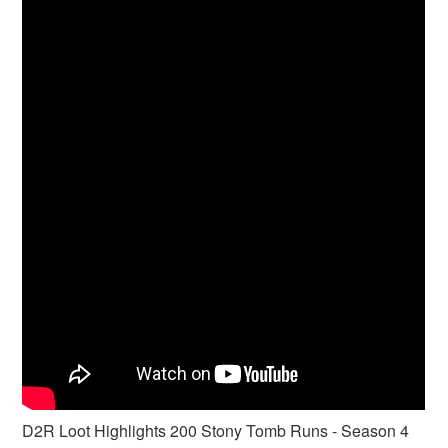
D2R Loot Highlights 200 Stony Tomb Runs - Season 4