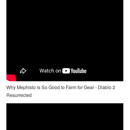
Why Mephisto is So Good to Farm for Gear - Diablo 2
Resurrected