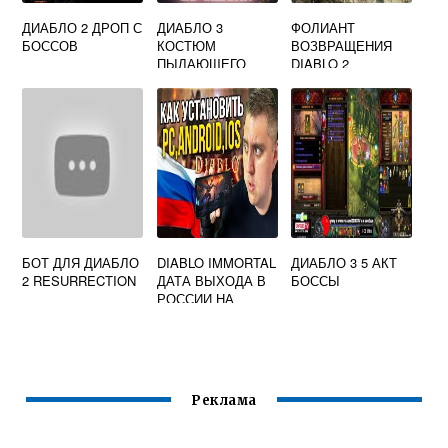
ДИАБЛО 2 ДРОП С
ДИАБЛО 3
ФОЛИАНТ
БОССОВ
КОСТЮМ
ВОЗВРАЩЕНИЯ
ПЫЛАЮЩЕГО
DIABLO 2
КАРНАВАЛА БИЛД
RESURRECTED
БОТ ДЛЯ ДИАБЛО
DIABLO IMMORTAL
ДИАБЛО 3 5 АКТ
2 RESURRECTION
ДАТА ВЫХОДА В
БОССЫ
РОССИИ НА
АНДРОИД
Реклама