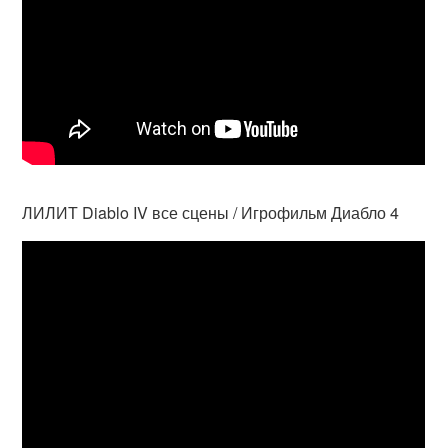
ЛИЛИТ Diablo IV все сцены / Игрофильм Диабло 4